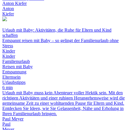
Anton Kiefer
Anton
Kiefer
Urlaub mit Baby: Aktivitäten, die Ruhe für Eltern und Kind
schaffen
Entspannt reisen mit Baby – so gelingt der Familienurlaub ohne
Stress
Kinder
Kinder
Familienurlaub
Reisen mit Baby
Entspannung
Elternsein
Urlaubstipps
6 min
Urlaub mit Baby muss kein Abenteuer voller Hektik sein. Mit den
richtigen Aktivitäten und einer ruhigen Herangehensweise wird die
gemeinsame Zeit zu einer wohltuenden Pause für Eltern und Kind.
Entdecken Sie Ideen, wie Sie Gelassenheit, Nähe und Erholung in
Ihren Familienurlaub bringen.
Paul Meyer
Paul
Meyer