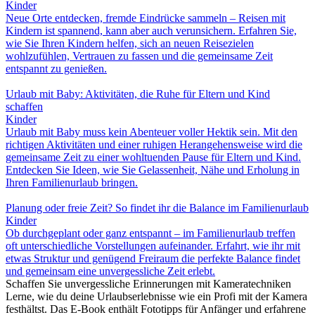
Kinder
Neue Orte entdecken, fremde Eindrücke sammeln – Reisen mit
Kindern ist spannend, kann aber auch verunsichern. Erfahren Sie,
wie Sie Ihren Kindern helfen, sich an neuen Reisezielen
wohlzufühlen, Vertrauen zu fassen und die gemeinsame Zeit
entspannt zu genießen.
Urlaub mit Baby: Aktivitäten, die Ruhe für Eltern und Kind
schaffen
Kinder
Urlaub mit Baby muss kein Abenteuer voller Hektik sein. Mit den
richtigen Aktivitäten und einer ruhigen Herangehensweise wird die
gemeinsame Zeit zu einer wohltuenden Pause für Eltern und Kind.
Entdecken Sie Ideen, wie Sie Gelassenheit, Nähe und Erholung in
Ihren Familienurlaub bringen.
Planung oder freie Zeit? So findet ihr die Balance im Familienurlaub
Kinder
Ob durchgeplant oder ganz entspannt – im Familienurlaub treffen
oft unterschiedliche Vorstellungen aufeinander. Erfahrt, wie ihr mit
etwas Struktur und genügend Freiraum die perfekte Balance findet
und gemeinsam eine unvergessliche Zeit erlebt.
Schaffen Sie unvergessliche Erinnerungen mit Kameratechniken
Lerne, wie du deine Urlaubserlebnisse wie ein Profi mit der Kamera
festhältst. Das E-Book enthält Fototipps für Anfänger und erfahrene