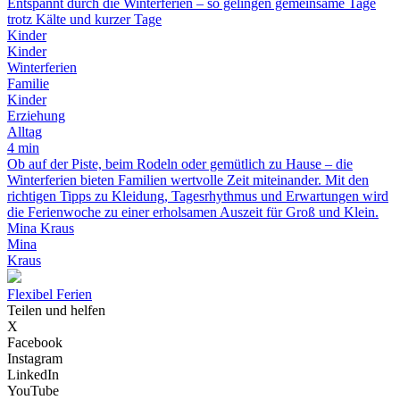
Entspannt durch die Winterferien – so gelingen gemeinsame Tage
trotz Kälte und kurzer Tage
Kinder
Kinder
Winterferien
Familie
Kinder
Erziehung
Alltag
4 min
Ob auf der Piste, beim Rodeln oder gemütlich zu Hause – die
Winterferien bieten Familien wertvolle Zeit miteinander. Mit den
richtigen Tipps zu Kleidung, Tagesrhythmus und Erwartungen wird
die Ferienwoche zu einer erholsamen Auszeit für Groß und Klein.
Mina Kraus
Mina
Kraus
Flexibel Ferien
Teilen und helfen
X
Facebook
Instagram
LinkedIn
YouTube